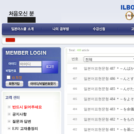
Total :
488
article
번호
일본어표현문형
487 ＊～ん
488
일본어표현문형
486 ＊～んと
487
일본어표현문형
485 ＊～ん
486
일본어표현문형
484 ＊～をよ
485
반드시 읽어주세요
일본어표현문형
483 ＊～を
484
공지사항
일본어표현문형
482 ＊～を
483
질문과 답변
EJU 교재총정리
일본어표현문형
481 ＊～を基
482