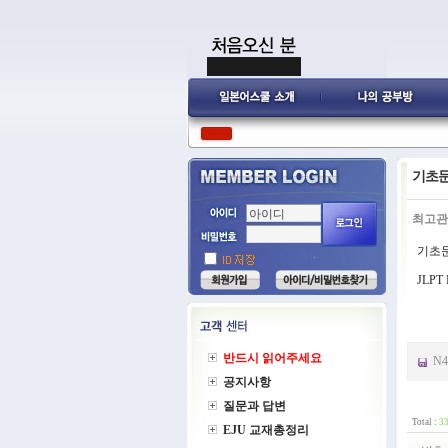
기초문법
최고관
기초
JLP
반드시 읽어주세요
N4
공지사항
질문과 답변
Total :
3
EJU 교재총정리