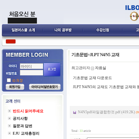
기초문법=JLPT N4/N5 교재
최고관리자
자료실
기초문법 교재 다운로드
JLPT N4/N5의 교재도 기초문법 교재와
반드시 읽어주세요
N4N5pdf파일결합한것.pdf (419.2K)
(9
공지사항
질문과 답변
Total :
33
article
EJU 교재총정리