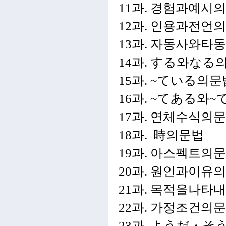
11과. 경험과예시
12과. 인용과전언
13과. 자동사와타
14과. する와なる
15과. ~
ている의문
16과. ~てある와~
17과. 연체수식의
18과. 時의문법
19과. 아스펙트의
20과. 원인과이유
21과. 목적을나타
22과. 가정조건의
23과. ようだ・