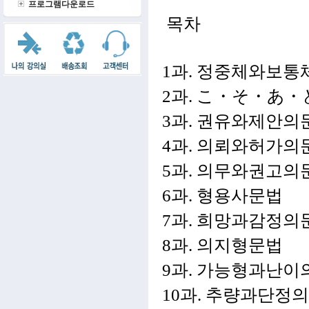
프로그램다운로드
목차
1과. 정중체와보통
2과. こ・そ・あ
3과. 권유와제안의
4과. 의뢰와허가의
5과. 의무와권고의
6과. 형용사문법
7과. 희망과감정의
8과. 의지형문법
9과. 가능형과난이
10과. 추량과단정