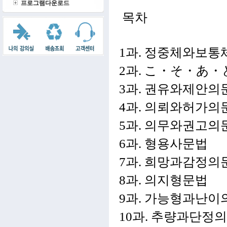
프로그램다운로드
목차
1과. 정중체와보통
2과. こ・そ・あ
3과. 권유와제안의
4과. 의뢰와허가의
5과. 의무와권고의
6과. 형용사문법
7과. 희망과감정의
8과. 의지형문법
9과. 가능형과난이
10과. 추량과단정