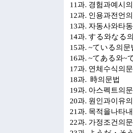
11과. 경험과예시
12과. 인용과전언
13과. 자동사와타
14과. する와なる
15과. ~
ている의문
16과. ~てある와~
17과. 연체수식의
18과. 時의문법
19과. 아스펙트의
20과. 원인과이유
21과. 목적을나타
22과. 가정조건의
23과. ようだ・