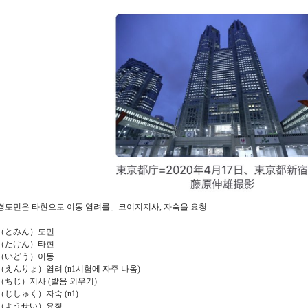
경도민은 타현으로 이동 염려를」코이지지사, 자숙을 요청
（とみん）도민
（たけん）타현
（いどう）이동
（えんりょ）염려 (n1시험에 자주 나옴)
（ちじ）지사 (발음 외우기)
じしゅく）자숙 (n1)
（ようせい）요청