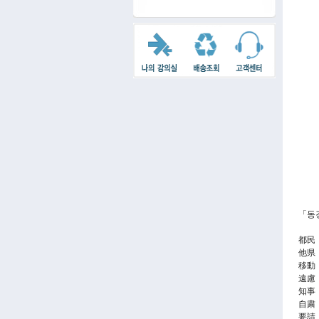
「동
都民
他県
移動
遠慮
知事
自粛（
要請