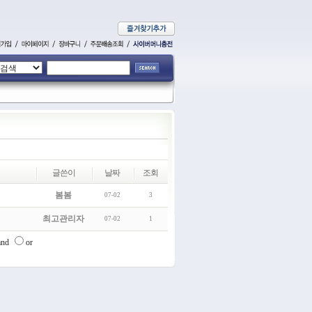
글쓴이
날짜
조회
봄봄
07-02
3
최고관리자
07-02
1
and
or