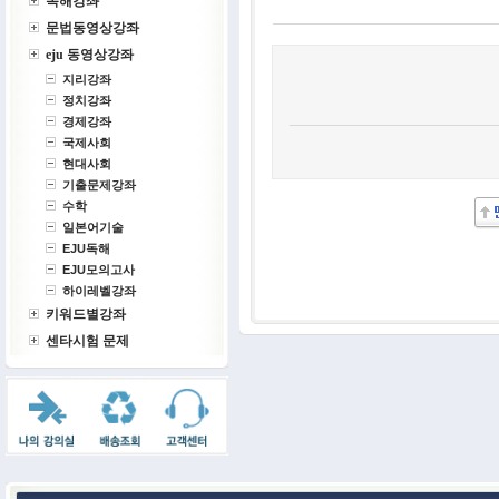
독해강좌
문법동영상강좌
eju 동영상강좌
지리강좌
정치강좌
경제강좌
국제사회
현대사회
기출문제강좌
수학
일본어기술
EJU독해
EJU모의고사
하이레벨강좌
키워드별강좌
센타시험 문제