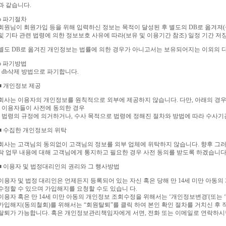
과 같습니다.
ο 파기절차
회원님이 회원가입 등을 위해 입력하신 정보는 목적이 달성된 후 별도의 DB로 옮겨져(
및 기타 관련 법령에 의한 정보보호 사유에 따라(보유 및 이용기간 참조) 일정 기간 저
별도 DB로 옮겨진 개인정보는 법률에 의한 경우가 아니고서는 보유되어지는 이외의 
ο 파기방법
- db삭제 방법으로 파기합니다.
■ 개인정보 제공
회사는 이용자의 개인정보를 원칙적으로 외부에 제공하지 않습니다. 다만, 아래의 경우
- 이용자들이 사전에 동의한 경우
- 법령의 규정에 의거하거나, 수사 목적으로 법령에 정해진 절차와 방법에 따라 수사기
■ 수집한 개인정보의 위탁
회사는 고객님의 동의없이 고객님의 정보를 외부 업체에 위탁하지 않습니다. 향후 그러한
탁 업무 내용에 대해 고객님에게 통지하고 필요한 경우 사전 동의를 받도록 하겠습니다
■ 이용자 및 법정대리인의 권리와 그 행사방법
이용자 및 법정 대리인은 언제든지 등록되어 있는 자신 혹은 당해 만 14세 미만 아동
수정할 수 있으며 가입해지를 요청할 수도 있습니 다.
이용자 혹은 만 14세 미만 아동의 개인정보 조회수정을 위해서는 ‘개인정보변경'(또는 
가입해지(동의철회)를 위해서는 “회원탈퇴”를 클릭 하여 본인 확인 절차를 거치신 후 직
탈퇴가 가능합니다. 혹은 개인정보관리책임자에게 서면, 전화 또는 이메일로 연락하시