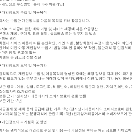
ο 개인정보 수집방법 : 홈페이지(회원가입)
■ 개인정보의 수집 및 이용목적
회사는 수집한 개인정보를 다음의 목적을 위해 활용합니다.
ο 서비스 제공에 관한 계약 이행 및 서비스 제공에 따른 요금정산
콘텐츠 제공 , 구매 및 요금 결제 , 물품배송 또는 청구지 등 발송
ο 회원 관리
회원제 서비스 이용에 따른 본인확인 , 개인 식별 , 불량회원의 부정 이용 방지와 비인가 사
만14세 미만 아동 개인정보 수집 시 법정 대리인 동의여부 확인 , 불만처리 등 민원처리
ο 마케팅 및 광고에 활용
이벤트 등 광고성 정보 전달
■ 개인정보의 보유 및 이용기간
원칙적으로, 개인정보 수집 및 이용목적이 달성된 후에는 해당 정보를 지체 없이 파기합
존할 필요가 있는 경우 회사는 아래와 같이 관계법령에서 정한 일정한 기간 동안 회원
보존 항목 : 이름 , 성별 , 로그인ID , 비밀번호 , 비밀번호 질문과 답변 , 자택 전화번호 ,
소신발사이즈,가입경로
보존 근거 : 전자상거래등에서의 소비자보호에 관한 법률
보존 기간 : 5년
대금결제 및 재화 등의 공급에 관한 기록 : 5년 (전자상거래등에서의 소비자보호에 관한
소비자의 불만 또는 분쟁처리에 관한 기록 : 3년 (전자상거래등에서의 소비자보호에 관
■ 개인정보의 파기절차 및 방법
회사는 원칙적으로 개인정보 수집 및 이용목적이 달성된 후에는 해당 정보를 지체없이 