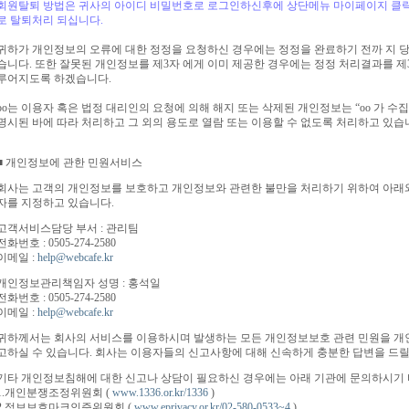
회원탈퇴 방법은 귀사의 아이디 비밀번호로 로그인하신후에 상단메뉴 마이페이지 클
로 탈퇴처리 되십니다.
귀하가 개인정보의 오류에 대한 정정을 요청하신 경우에는 정정을 완료하기 전까 지 당
습니다. 또한 잘못된 개인정보를 제3자 에게 이미 제공한 경우에는 정정 처리결과를 
루어지도록 하겠습니다.
oo는 이용자 혹은 법정 대리인의 요청에 의해 해지 또는 삭제된 개인정보는 “oo 가 
명시된 바에 따라 처리하고 그 외의 용도로 열람 또는 이용할 수 없도록 처리하고 있습
■ 개인정보에 관한 민원서비스
회사는 고객의 개인정보를 보호하고 개인정보와 관련한 불만을 처리하기 위하여 아래
자를 지정하고 있습니다.
고객서비스담당 부서 : 관리팀
전화번호 : 0505-274-2580
이메일 :
help@webcafe.kr
개인정보관리책임자 성명 : 홍석일
전화번호 : 0505-274-2580
이메일 :
help@webcafe.kr
귀하께서는 회사의 서비스를 이용하시며 발생하는 모든 개인정보보호 관련 민원을 
고하실 수 있습니다. 회사는 이용자들의 신고사항에 대해 신속하게 충분한 답변을 드릴
기타 개인정보침해에 대한 신고나 상담이 필요하신 경우에는 아래 기관에 문의하시기 
1.개인분쟁조정위원회 (
www.1336.or.kr/1336
)
2.정보보호마크인증위원회 (
www.eprivacy.or.kr/02-580-0533~4
)