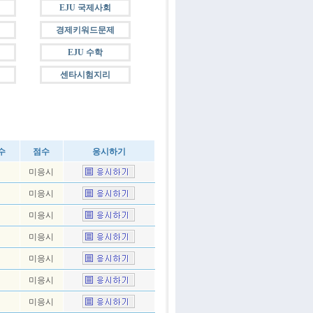
EJU 국제사회
경제키워드문제
EJU 수학
센타시험지리
수
점수
응시하기
미응시
미응시
미응시
미응시
미응시
미응시
미응시