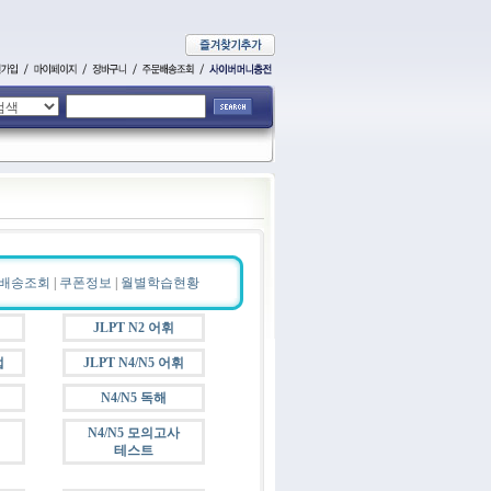
배송조회
|
쿠폰정보
|
월별학습현황
JLPT N2 어휘
법
JLPT N4/N5 어휘
N4/N5 독해
N4/N5 모의고사
테스트