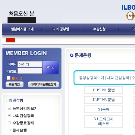
동영상강의보기
|
나의 관심강좌
|
JLPT N1 문법
JLPT N3 문법
동영상강의보기
N1독해
나의관심강좌
N1 모의고사
수강종료강좌
테스트
문제은행