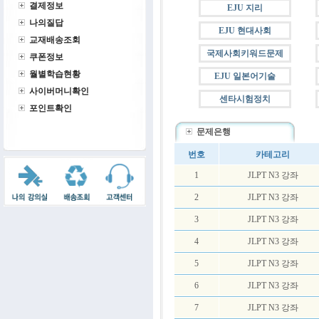
결제정보
EJU 지리
나의질답
EJU 현대사회
교재배송조회
국제사회키워드문제
쿠폰정보
월별학습현황
EJU 일본어기술
사이버머니확인
센타시험정치
포인트확인
문제은행
번호
카테고리
1
JLPT N3 강좌
2
JLPT N3 강좌
3
JLPT N3 강좌
4
JLPT N3 강좌
5
JLPT N3 강좌
6
JLPT N3 강좌
7
JLPT N3 강좌