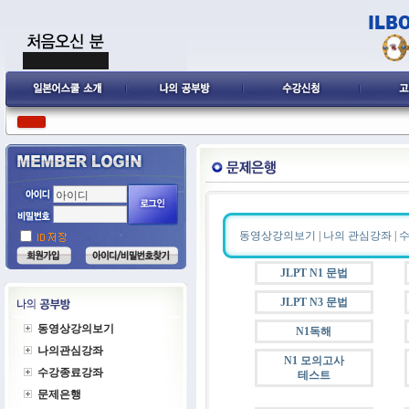
동영상강의보기
|
나의 관심강좌
|
JLPT N1 문법
JLPT N3 문법
동영상강의보기
N1독해
나의관심강좌
N1 모의고사
수강종료강좌
테스트
문제은행