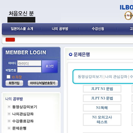
동영상강의보기
|
나의 관심강좌
|
JLPT N1 문법
JLPT N3 문법
동영상강의보기
N1독해
나의관심강좌
N1 모의고사
수강종료강좌
테스트
문제은행