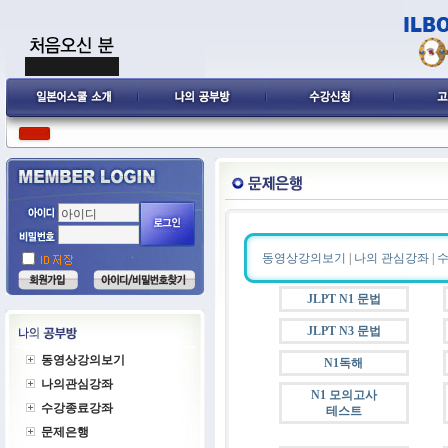
동영상강의보기
|
나의 관심강좌
|
JLPT N1 문법
JLPT N3 문법
동영상강의보기
N1독해
나의관심강좌
N1 모의고사
수강종료강좌
테스트
문제은행